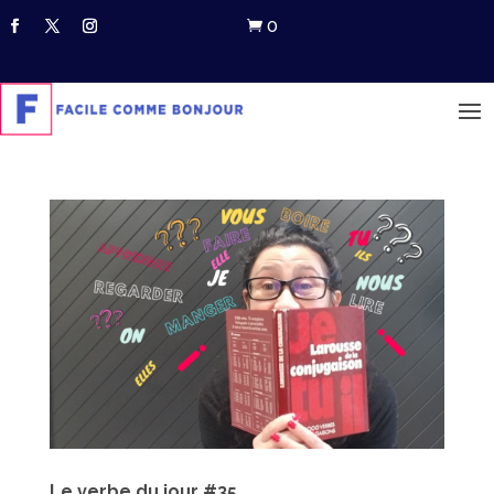
0

Le verbe du jour #35