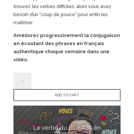
trouvez les verbes difficiles, alors vous avez
besoin d’un “coup de pouce” pour enfin les
maîtriser.
Améliorez progressivement la conjugaison
en écoutant des phrases en français
authentique chaque semaine dans une
vidéo.
French
Pause
Café
ADD TO CART
quantity
Le verbe du jour #85 en
français