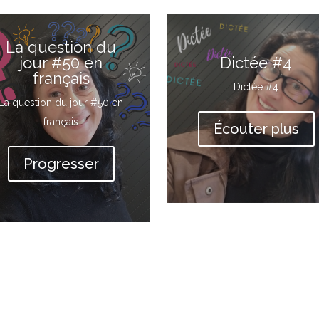
La question du
jour #50 en
Dictée #4
français
Dictée #4
La question du jour #50 en
français
Écouter plus
Progresser