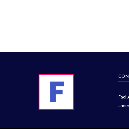
CON
Faci
anne