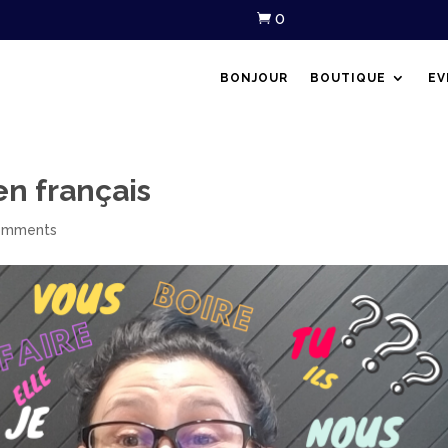
0

BONJOUR
BOUTIQUE
EV
en français
omments