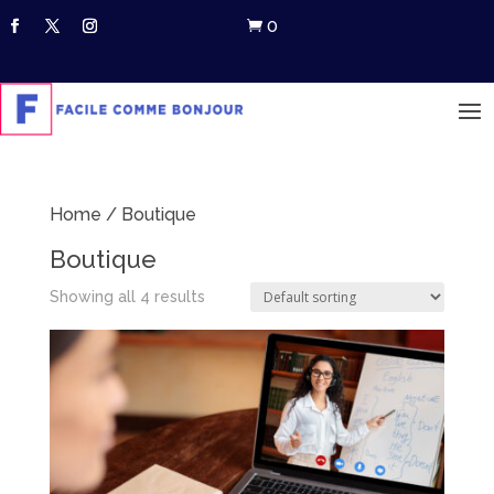
0

Home
/ Boutique
Boutique
Showing all 4 results