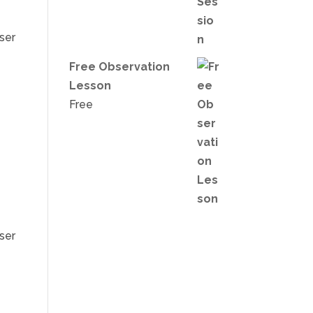
iser
Free Observation
Lesson
Free
iser