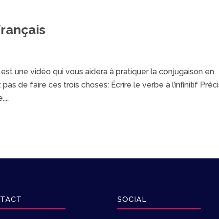
français
t une vidéo qui vous aidera à pratiquer la conjugaison en
as de faire ces trois choses: Écrire le verbe à l’infinitif Préc
...
TACT
SOCIAL