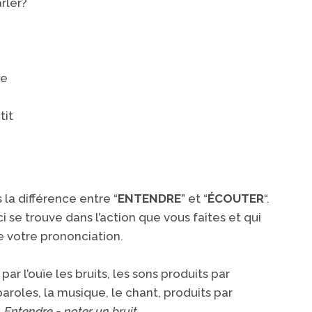
rler?
re
tit
s la différence entre “
ENTENDRE
” et “
ÉCOUTER
“​.
ci se trouve dans l’action que vous faites​ et qui
de votre prononciation.
​
par l’ouïe les bruits, les sons produits par
aroles, la musique, le chant, produits par
.
Entendre = noter un bruit
.