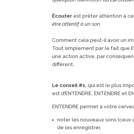
Écouter
est p
rêter attention à c
être attentif à un son.
Comment cela peut-il avoir un im
Tout simplement par le fait que ​
E
une action active, par consequent
différent.
Le conseil #1
, qui est le plus imp
est
d’ENTENDRE,
ENTENDRE
et
E
ENTENDRE
permet ​à votre cervea
​noter les nouveaux sons (ceux 
​de les enregistrer,