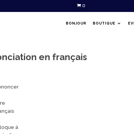
0

BONJOUR
BOUTIQUE
EV
nciation en français
rononcer
ire
ançais
bloque à