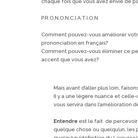
chaque fois que vous avez envie de pa
P.R.O.N.O.N.C.I.A.T.I.O.N
Comment pouvez-vous améliorer vot
prononciation en français?
Comment pouvez-vous éliminer ce pe
accent que vous avez?
Mais avant d’aller plus loin, faison
Il y a une légère nuance
et celle-
vous servira dans l’amélioration 
Entendre
est le fait de percevoir 
quelque chose ou quelqu’un, les p
quelqu’un (définition du Larousse)