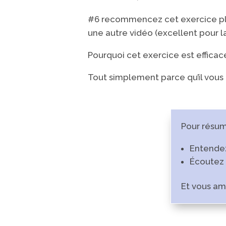
#6 recommencez cet exercice plu
une autre vidéo (excellent pour l
Pourquoi cet exercice est efficac
Tout simplement parce qu’il vou
Pour résu
Entendez
Écoutez 
Et vous am