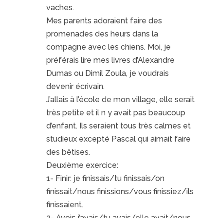
vaches.
Mes parents adoraient faire des
promenades des heurs dans la
compagne avec les chiens. Moi, je
préférais lire mes livres d’Alexandre
Dumas ou Dimil Zoula, je voudrais
devenir écrivain.
J’allais à l’école de mon village, elle serait
très petite et il n y avait pas beaucoup
d’enfant. Ils seraient tous très calmes et
studieux excepté Pascal qui aimait faire
des bêtises.
Deuxième exercice:
1- Finir: je finissais/tu finissais/on
finissait/nous finissions/vous finissiez/ils
finissaient.
2- Avoir: j’avais/tu avais/elle avait/nous