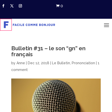
0

Bulletin #31 – le son “gn” en
français
by
Anne
|
Dec 12, 2018
|
Le Bulletin
,
Prononciation
|
1
comment