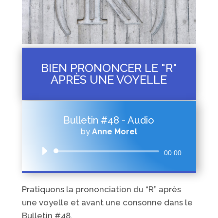
BIEN PRONONCER LE "R"
APRÈS UNE VOYELLE
Bulletin #48 - Audio
by
Anne Morel
Audio
00:00
Player
Pratiquons la prononciation du “R” après
une voyelle et avant une consonne dans le
Bulletin #48.