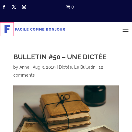
0

BULLETIN #50 – UNE DICTÉE
by
Anne
|
Aug 3, 2019
|
Dictée
,
Le Bulletin
|
12
comments