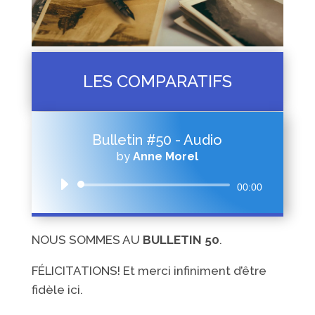
LES COMPARATIFS
Bulletin #50 - Audio
by
Anne Morel
Audio
00:00
Player
NOUS SOMMES AU
BULLETIN 50
.
FÉLICITATIONS! Et merci infiniment d’être
fidèle ici.