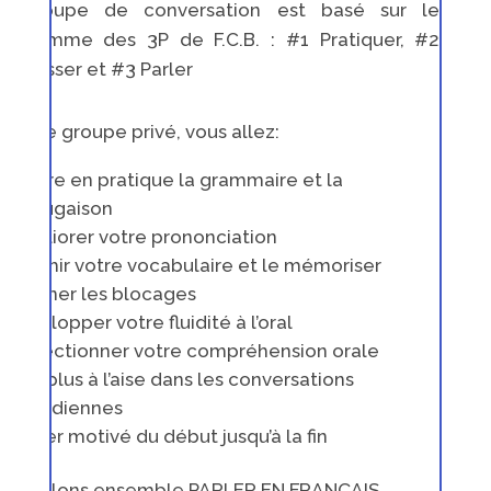
e groupe de conversation est basé sur le
rogramme des 3P de F.C.B. : #1 Pratiquer, #2
rogresser et #3 Parler
ans ce groupe privé, vous allez:
Mettre en pratique la grammaire et la
conjugaison
Améliorer votre prononciation
Enrichir votre vocabulaire et le mémoriser
Éliminer les blocages
Développer votre fluidité à l’oral
Perfectionner votre compréhension orale
Être plus à l’aise dans les conversations
quotidiennes
Rester motivé du début jusqu’à la fin
ous allons ensemble PARLER EN FRANÇAIS