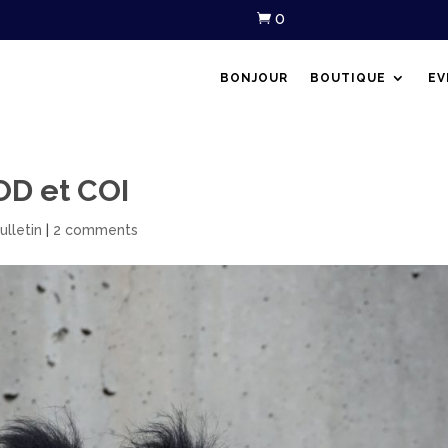
0

BONJOUR
BOUTIQUE
EV
COD et COI
ulletin
|
2 comments