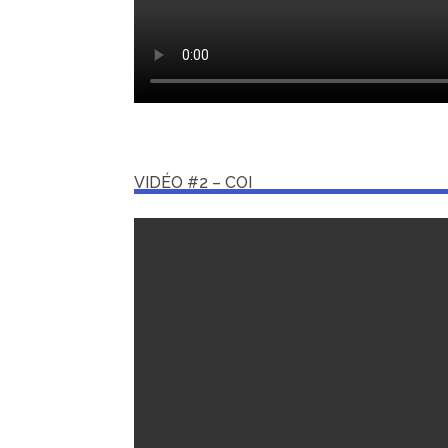
VIDÉO #2 – COI