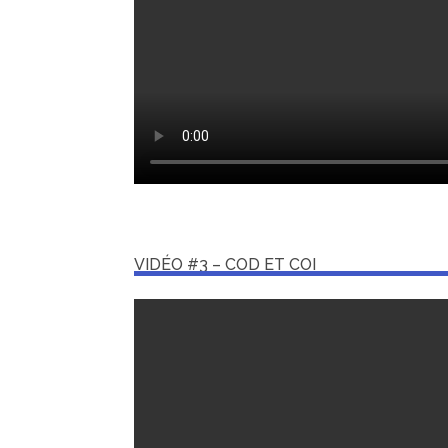
VIDÉO #3 – COD ET COI