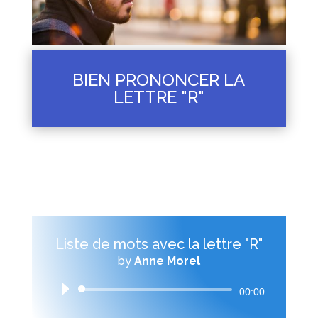
BIEN PRONONCER LA
LETTRE "R"
Liste de mots avec la lettre "R"
by
Anne Morel
Audio
00:00
Player